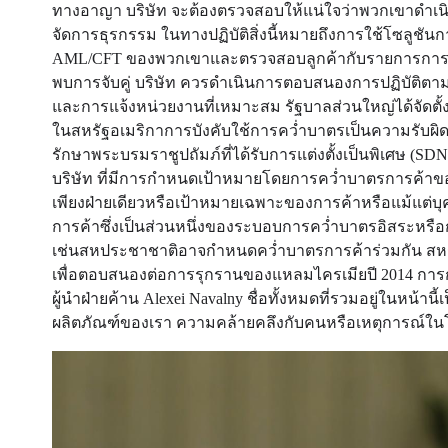
ทางอาญา บริษัท จะต้องตรวจสอบให้แน่ใจว่าพวกเขาดำเนิน
จัดการธุรกรรม ในทางปฏิบัติสิ่งนี้หมายถึงการใช้โซลูชั
AML/CFT ของพวกเขาและตรวจสอบลูกค้ากับรายการการคว่
พบการจับคู่ บริษัท ควรดำเนินการตอบสนองการปฏิบัติตา
และการแจ้งหน่วยงานที่เหมาะสม รัฐบาลส่วนใหญ่ได้จัดตั้
ในสหรัฐอเมริกาการบังคับใช้การคว่ำบาตรเป็นความรับผิ
รักษาพระบรมราชูปถัมภ์ที่ได้รับการแต่งตั้งเป็นพิเศษ 
บริษัท ที่มีการกำหนดเป้าหมายโดยการคว่ำบาตรการค้า
เพียงฝ่ายเดียวหรือเป้าหมายเฉพาะของการค้าหรือแม้แ
การค้าซึ่งเป็นส่วนหนึ่งของระบอบการคว่ำบาตรอิสระหรือ
เช่นสหประชาชาติอาจกำหนดคว่ำบาตรการค้าร่วมกัน สห
เพื่อตอบสนองต่อการรุกรานของแหลมไครเมียปี 2014 การ
ผู้นำฝ่ายค้าน Alexei Navalny ชื่อทั้งหมดที่รวมอยู่ในหน้านี้
ผลิตภัณฑ์ของเรา ความคล้ายคลึงกับคนหรือเหตุการณ์ในโลก