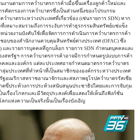
งานตามการคว่ำบาตรการค้าเมื่อขึ้นเครื่องลูกค้าใหม่และ
นการคัดกรองการคว่ำบาตรซึ่งเป็นส่วนหนึ่งของโปรแกรม
ำบาตรระหว่างประเทศที่เกี่ยวข้อง (เช่นรายการ SDN) หาก
มที่เหมาะสมรวมถึงการระงับการทำธุรกรรมสินทรัพย์แช่แข็ง
งหน่วยงานบังคับใช้เพื่อจัดการการดำเนินการคว่ำบาตรการค้า
ดชอบของสำนักงานควบคุมสินทรัพย์ต่างประเทศ (OFAC) ซึ่ง
(SDN) และรายการบุคคลที่ถูกบล็อก รายการ SDN กำหนดบุคคลและ
ของสหรัฐฯ การคว่ำบาตรการค้าอาจมีการกำหนดรูปแบบการค้า
ต่บุคคลและองค์กร แต่ละประเทศอาจกำหนดมาตรการคว่ำบาตร
กลุ่มประเทศที่ทำหน้าที่เป็นสมาชิกขององค์กรระหว่างประเทศ
รัฐอเมริกาสหราชอาณาจักรและสหภาพยุโรปคว่ำบาตรรัสเซีย
กดขี่ประท้วงการประท้วงสนับสนุนประชาธิปไตยและการจับกุม
เป็นเรื่องโกหกและมีวัตถุประสงค์เพื่อแสดงให้เห็นถึงฟังก์ชั่น
แห่งความเป็นจริงนั้นเป็นเรื่องบังเอิญ