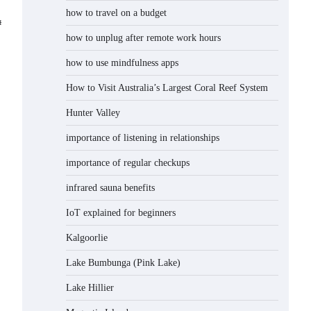
how to travel on a budget
⟵
มาตรการ
Oil Costs
⟶
how to unplug after remote work hours
ตอบโต้การ
Information
ทุ่มตลาดและ
how to use mindfulness apps
การอุดหนุน
How to Visit Australia’s Largest Coral Reef System
Anti-dumping
And
Hunter Valley
Countervailing
importance of listening in relationships
Responsibility
importance of regular checkups
infrared sauna benefits
IoT explained for beginners
Kalgoorlie
Lake Bumbunga (Pink Lake)
Lake Hillier