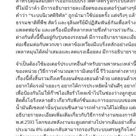
สำหรับคุณสมบัติการออกแบบประวัติศาสตร์รู้จักระบบส่งกำ
ที่ไม่มีวาล์ว มีการอธิบายรายละเอียดของมอเตอร์รุ่นต่างๆที่
คำว่า “ระบบนิเวศดิจิทัล” ถูกนำมาใช้บ่อยครั้ง แต่จริงๆ 
ธรรมชาติที่พืช สัตว์ และจุลินทรีย์มีปฏิสัมพันธ์กันเพื่อสร
แพลตฟอร์ม และเครื่องมือที่หลากหลายซึ่งทำงานร่วมกัน… ป
ต่างกันทั้งนี้ขึ้นอยู่กับรุ่นของรถยนต์ มีการอธิบายรายละเอียดเ
ต่อเชื่อมต่อกับพวกเขา เพลาข้อเหวี่ยงมีแบริ่งหลักอย่างน้
เพลาหมุนได้สม่ำเสมอและลดแรงเฉื่อยลง มีการอธิบายรายละเ
จำเป็นต้องใช้มอเตอร์ประเภทอื่นสำหรับยานพาหนะเหล่านี้
ของหน่วย (วิธีการคำนวณพารามิเตอร์นี้ รีวิวแยกต่างหาก
เรื่องนี้ทั้งสิ้นรวมถึงเครื่องยนต์ของฮอนด้าด้วย แต่ฮอนด้าเ
อยากได้แรงม้าเยอะๆ อยากได้การประหยัดน้ำมันดีๆ อยาก
เพื่อป้องกันไม่ให้ก๊าซไอเสียรั่วไหลเข้าไปในช่องว่างลูกสู
ติดตั้งโอริงหลายตัว เกี่ยวกับฟังก์ชั่นและการออกแบบ
น้ำมันดีเซลเท่านั้นรุ่นเบนซินสามารถทำงานได้ไม่เพียง แต่
อธิบายรายละเอียดเพิ่มเติมเกี่ยวกับวิธีการทำงานของการติดต
พ.ศ.2593 โลกของพลังงานจะดูแตกต่างไปจากเดิมอย่างสิ้น
ประมาณ 8% แต่จะกลับสามารถรองรับระบบเศรษฐกิจโลกได้ม