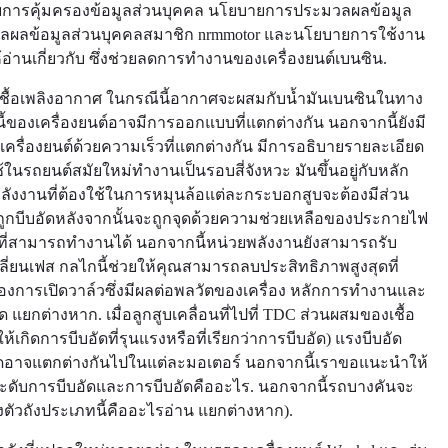
ยการคุ้มครองข้อมูลส่วนบุคคล นโยบายการประมวลผลข้อมูล
ลผลข้อมูลส่วนบุคคลสมาชิก nrmmotor และนโยบายการใช้งาน
่านเกี่ยวกับ ซึ่งช่วยลดการทำงานของเครื่องยนต์เบนซิน.
มเชื้อเพลิงอากาศ ในกรณีนี้อากาศจะผสมกับน้ำมันเบนซินในทาง
วนนี้ของเครื่องยนต์อาจมีการออกแบบที่แตกต่างกัน นอกจากนี้ยังมี
องเครื่องยนต์ด้วยความเร็วที่แตกต่างกัน มีการอธิบายรายละเอียด
่ใช้ในรถยนต์สมัยใหม่ทำงานเป็นรอบสี่จังหวะ มันขึ้นอยู่กับหลัก
พลังงานที่ต้องใช้ในการหมุนล้อแต่ละกระบอกสูบจะต้องมีส่วน
ูกบีบอัดหลังจากนั้นจะถูกจุดด้วยความช่วยเหลือของประกายไฟ
วยนี้ที่สามารถทำงานได้ นอกจากนี้หน่วยพลังงานยังสามารถรับ
ัวเปลี่ยนเฟส กลไกนี้ช่วยให้คุณสามารถลบประสิทธิภาพสูงสุดที่
องการเปิดวาล์วซึ่งมีผลต่อพลวัตของเครื่อง หลักการทำงานและ
กต่างหาก. เมื่อลูกสูบเคลื่อนที่ไปที่ TDC ส่วนผสมของเชื้อ
้เกิดการบีบอัดที่รุนแรงหรือที่เรียกว่าการบีบอัด) แรงบีบอัด
ดอาจแตกต่างกันไปในแต่ละมอเตอร์ นอกจากนี้เราขอแนะนำให้
ะดับการบีบอัดและการบีบอัดคืออะไร. นอกจากนี้รถบางคันจะ
งตัวถังประเภทนี้คืออะไรอ่าน แยกต่างหาก).