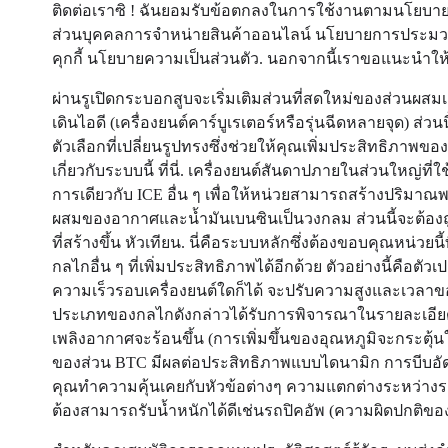
ติดต่อเราซิ ! ฉันยอมรับข้อตกลงในการใช้งานตามนโยบา
ส่วนบุคคลการจำหน่ายสินค้าออนไลน์ นโยบายการประมว
คุกกี้ นโยบายความเป็นส่วนตัว. นอกจากนี้เราขอแนะนำให้อ
ผ่านรูเปิดกระบอกสูบจะเริ่มเติมส่วนที่สดใหม่ของส่วนผส
เดินไอดี (เครื่องยนต์คาร์บูเรเตอร์หรือรุ่นฉีดหลายจุด) ส่
ตัวเลือกที่เปลี่ยนรูปทรงซึ่งช่วยให้คุณเพิ่มประสิทธิภาพข
เกี่ยวกับระบบนี้ ที่นี่. เครื่องยนต์สันดาปภายในส่วนใหญ่ที
การเดียวกับ ICE อื่น ๆ เพื่อให้หน่วยสามารถสร้างปริมาณ
ผสมของอากาศและน้ำมันเบนซินเป็นวงกลม ส่วนนี้จะต้องถ
ที่สร้างขึ้น หัวเทียน. นี่คือระบบหลักซึ่งต้องขอบคุณหน่
กลไกอื่น ๆ ที่เพิ่มประสิทธิภาพได้อีกด้วย ตัวอย่างนี้คือต
ความเร็วรอบเครื่องยนต์ใดก็ได้ จะปรับความสูงและเวลาข
ประเภทของกลไกดังกล่าวได้รับการพิจารณาในรายละเอียด แย
เพลิงอากาศจะร้อนขึ้น (การเพิ่มขึ้นของอุณหภูมิจะกระตุ้นให
ของส่วน BTC มีผลต่อประสิทธิภาพแบบไดนามิก การบีบอั
คุณทำความคุ้นเคยกับหัวข้อต่างๆ ความแตกต่างระหว่างร
ต้องสามารถรับน้ำหนักได้ดีเช่นรถปิคอัพ (ความผิดปกติขอ