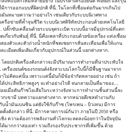
ลังที่แปลกใหม่หลายอย่าง ในบรรดาเครื่องยนต์ Wankel และรุ่น
มีการออกแบบที่ผิดปกติ ที่นี่. ในโลกที่เชื่อมต่อกันมากเกินไป
แล้วมันหมายความว่าอย่างไร เช่นเดียวกับระบบนิเวศทาง
้างเครือข่ายที่ค้ำจุนชีวิต ระบบนิเวศดิจิทัลประกอบด้วยเทคโนโลยี
ลั๊กขับเคลื่อนด้วยระบบจุดระเบิด ระบบนี้อาจมีอุปกรณ์ที่แตก
กี่ยวกับพันธุ์ ที่นี่. นี่คือเพลาที่ประกอบด้วยข้อเหวี่ยง แท่งเชื่อม
อยสองตัวและตัวถ่วงน้ำหนักที่ชดเชยการสั่นสะเทือนเพื่อให้แกน
อียดเพิ่มเติมเกี่ยวกับอุปกรณ์ในส่วนนี้ แยกต่างหาก.
 โดยปกติเครื่องดังกล่าวจะมีปริมาณการทำงานที่น่าประทับใจ
). เครื่องยนต์ของรถยนต์4จังหวะบนโลกใบนี้ก็มีพื้นฐานมาจาก
ขาไม่คิดแค่นั้น เพราะแค่นี้มันก็มีข้อจำกัดหลายอย่าง เช่น ถ้า
ได้ประสิทธิภาพสูงๆ จะทำอย่างไรดี จนกลายเป็นที่มาของ…
บย่อยเมื่อดันก๊าซไอเสียในระหว่างจังหวะการทำงานชิ้นส่วนนี้จะ
ของพวกเขามี บทความแยกต่างหาก. หากหน่วยดีเซลทำงานกับ
กับน้ำมันเบนซิน แต่ยังใช้กับก๊าซ (โพรเพน – บิวเทน) มีการ
ั้งดังกล่าว ที่นี่. มีการคาดการณ์กันว่า ภายในปี 2050 หรือ
เชิง ความต้องการพลังงานทั่วโลกจะลดลงน้อยกว่าในปัจจุบัน
ากกว่าสองเท่า รวมถึงรองรับประชากรที่เพิ่มขึ้น ด้วย