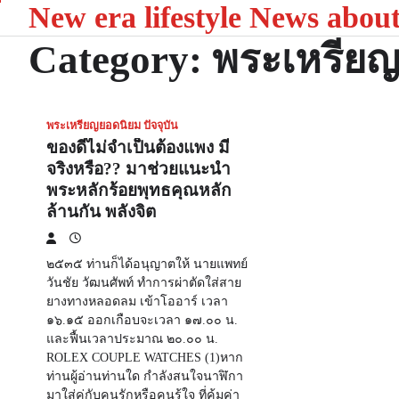
New era lifestyle News abou
Skip
to
Category:
พระเหรียญ
content
พระเหรียญยอดนิยม ปัจจุบัน
ของดีไม่จำเป็นต้องแพง มี
จริงหรือ?? มาช่วยแนะนำ
พระหลักร้อยพุทธคุณหลัก
ล้านกัน พลังจิต
๒๕๓๕ ท่านก็ได้อนุญาตให้ นายแพทย์
วันชัย วัฒนศัพท์ ทำการผ่าตัดใส่สาย
ยางทางหลอดลม เข้าโออาร์ เวลา
๑๖.๑๕ ออกเกือบจะเวลา ๑๗.๐๐ น.
และฟื้นเวลาประมาณ ๒๐.๐๐ น.
ROLEX COUPLE WATCHES (1)หาก
ท่านผู้อ่านท่านใด กำลังสนใจนาฬิกา
มาใส่คู่กับคนรักหรือคนรู้ใจ ที่คุ้มค่า