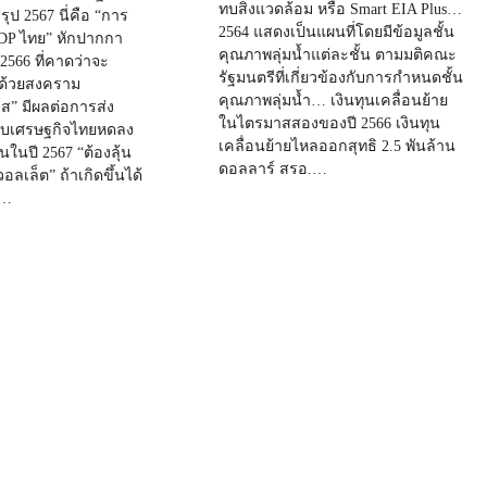
ทบสิ่งแวดล้อม หรือ Smart EIA Plus…
รุป 2567 นี่คือ “การ
2564 แสดงเป็นแผนที่โดยมีข้อมูลชั้น
P ไทย” หักปากกา
คุณภาพลุ่มน้ำแต่ละชั้น ตามมติคณะ
 2566 ที่คาดว่าจะ
รัฐมนตรีที่เกี่ยวข้องกับการกำหนดชั้น
“ด้วยสงคราม
คุณภาพลุ่มน้ำ… เงินทุนเคลื่อนย้าย
ส” มีผลต่อการส่ง
ในไตรมาสสองของปี 2566 เงินทุน
ทบเศรษฐกิจไทยหดลง
เคลื่อนย้ายไหลออกสุทธิ 2.5 พันล้าน
้นในปี 2567 “ต้องลุ้น
ดอลลาร์ สรอ.…
อลเล็ต” ถ้าเกิดขึ้นได้
น…