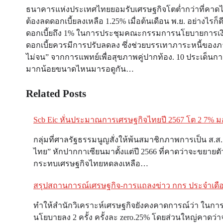
ธนาคารแห่งประเทศไทยยอมรับเศรษฐกิจโตต่ำกว่าที่คาดไว้ 
ต้องลดดอกเบี้ยลงเหลือ 1.25% เมื่อต้นเดือน พ.ย. อย่างไรก็
ดอกเบี้ยถึง 1% ในการประชุมคณะกรรมการนโยบายการเงิน วัน
ดอกเบี้ยควรมีการปรับลดลง ซึ่งช่วยบรรเทาภาระหนี้ของภาคคร
ไม่จน” จากการแพทย์เพื่อสุขภาพคู่ปากท้อง. 10 ประเด็นการเ
มากน้อยขนาดไหนมารอดูกัน…
Related Posts
Scb Eic หั่นประมาณการเศรษฐกิจไทยปี 2567 โต 2 7% มอง
Post
กลุ่มที่ศาลรัฐธรรมนูญสั่งให้พ้นสมาชิกภาพการเป็น ส.ส
navigation
ไทย” หักปากกาเซียนมาตั้งแต่ปี 2566 ที่คาดว่าจะขยาย
กระทบเศรษฐกิจไทยหดลงเหลือ…
สรุปสถานการณ์เศรษฐกิจ-การแถลงข่าว กกร ประจำเ
ทำให้สำนักวิเคราะห์เศรษฐกิจยังคงคาดการณ์ว่า ในการป
นโยบายลง 2 ครั้ง ครั้งละ zero.25% โดยส่วนใหญ่คาดว่าจะ