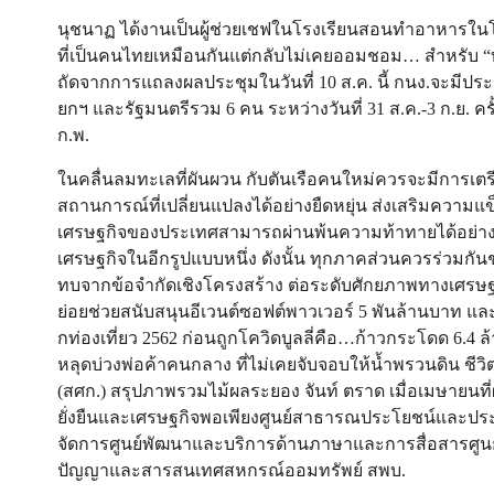
นุชนาฏ ได้งานเป็นผู้ช่วยเชฟในโรงเรียนสอนทําอาหารในโร
ที่เป็นคนไทยเหมือนกันแต่กลับไม่เคยออมชอม… สำหรับ “ทั
ถัดจากการแถลงผลประชุมในวันที่ 10 ส.ค. นี้ กนง.จะมีประชุ
ยกฯ และรัฐมนตรีรวม 6 คน ระหว่างวันที่ 31 ส.ค.-3 ก.ย. 
ก.พ.
ในคลื่นลมทะเลที่ผันผวน กับตันเรือคนใหม่ควรจะมีการเตรี
สถานการณ์ที่เปลี่ยนแปลงได้อย่างยืดหยุ่น ส่งเสริมความแ
เศรษฐกิจของประเทศสามารถผ่านพ้นความท้าทายได้อย่างย
เศรษฐกิจในอีกรูปแบบหนึ่ง ดังนั้น ทุกภาคส่วนควรร่วมกัน
ทบจากข้อจำกัดเชิงโครงสร้าง ต่อระดับศักยภาพทางเศรษฐก
ย่อยช่วยสนับสนุนอีเวนต์ซอฟต์พาวเวอร์ 5 พันล้านบาท และกร
กท่องเที่ยว 2562 ก่อนถูกโควิดบูลลี่คือ…ก้าวกระโดด 6.
หลุดบ่วงพ่อค้าคนกลาง ที่ไม่เคยจับจอบให้น้ำพรวนดิน ชีว
(สศก.) สรุปภาพรวมไม้ผลระยอง จันท์ ตราด เมื่อเมษายน
ยั่งยืนและเศรษฐกิจพอเพียงศูนย์สาธารณประโยชน์และประช
จัดการศูนย์พัฒนาและบริการด้านภาษาและการสื่อสารศูน
ปัญญาและสารสนเทศสหกรณ์ออมทรัพย์ สพบ.