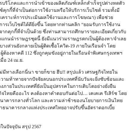
ารบริโภคและการนำเข้าของผลิตภัณฑ์เหล็กสำเร็จรูปต่างหดตัว
กกี้ที่จำเป็นต่อการใช้งานหรือให้บริการเว็บไซต์ รวมทั้งมี
้เพื่อวิเคราะห์การประเมินผลใช้งานและการโฆษณา) เพื่อช่วย
ารเว็บไซต์ได้ดียิ่งขึ้น โดยหากท่านคลิก “ยอมรับการใช้งาน
จากคุกกี้ที่จำเป็นด้วย ซึ่งท่านสามารถศึกษารายละเอียดเกี่ยวกับ
ากแกนนำราษฎรชุดนี้ ยังมีแนวร่วมราษฎรตกเป็นผู้ต้องหา/จำเลย
บางส่วนยังกลายเป็นผู้ติดเชื้อโควิด-19 ภายในเรือนจำ โดย
 ผู้ต้องหาคดี 112 ซึ่งถูกคุมขังอยู่ภายในเรือนจำพิเศษกรุงเทพฯ
่อ 24 เม.ย.
็ไม่มีทางเลือกนี่นา ขายก็ขาย ฮึบ!! สรุปแล้ว เศรษฐกิจไทยใน
ด้วยความท้าทายจากปัจจัยลบนอกประเทศที่นับวันจะยิ่งซับซ้อนและ
างภายในประเทศที่ยังเป็นอุปสรรคในการเติบโตอย่างยั่งยืน
ฐกิจไทยคืออะไร คงต้องหาคำตอบกันต่อไป… เคเคเค รีเสิร์ช โดย
ของธนาคารกลางทั่วโลก และความล่าช้าของนโยบายการเงินไทย
์ว่าธนาคารกลางแห่งประเทศไทยอาจปรับขึ้นอัตราดอกเบี้ย