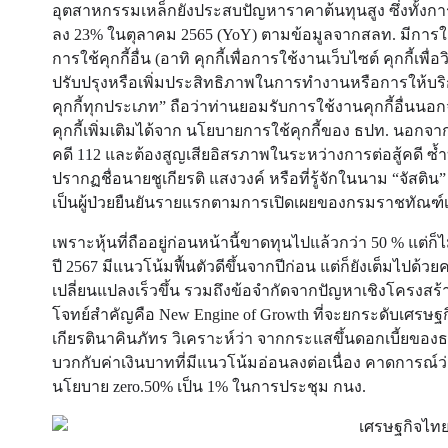
อุตสาหกรรมเหล็กยังประสบปัญหาราคาต้นทุนสูง ซึ่งทั้งก
ลง 23% ในตุลาคม 2565 (YoY) ตามข้อมูลจากสลท. มีการใช้คุ
การใช้คุกกี้อื่น (อาทิ คุกกี้เพื่อการใช้งานเว็บไซต์ คุกกี
ปรับปรุงหรือเพิ่มประสิทธิภาพในการทำงานหรือการให้บริก
คุกกี้ทุกประเภท” ถือว่าท่านยอมรับการใช้งานคุกกี้อื่นนอก
คุกกี้เพิ่มเติมได้จาก นโยบายการใช้คุกกี้ของ ธปท. นอกจ
คดี 112 และต้องสูญเสียอิสรภาพในระหว่างการต่อสู้คดี ซ้ำ
ปรากฏชื่อนายชูเกียรติ แสงวงค์ หรือที่รู้จักในนาม “จัสติน”
เป็นผู้ป่วยยืนยันรายแรกตามการเปิดเผยของกรมราชทัณฑ์เมื
เพราะหุ้นที่ถืออยู่ก่อนหน้านี้ขาดทุนไปแล้วกว่า 50 % แต่ก
ปี 2567 มีแนวโน้มฟื้นตัวดีขึ้นจากปีก่อน แต่ก็ยังเต็มไป
เปลี่ยนแปลงเร็วขึ้น รวมถึงข้อจำกัดจากปัญหาเชิงโครงสร้
โจทย์สำคัญคือ New Engine of Growth ที่จะยกระดับเศรษ
เกียรตินาคินภัทร วิเคราะห์ว่า จากกระแสขึ้นดอกเบี้ย
บวกกับค่าเงินบาทที่มีแนวโน้มอ่อนลงต่อเนื่อง คาดการณ
นโยบาย zero.50% เป็น 1% ในการประชุม กนง.