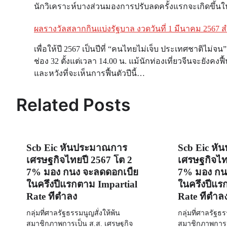
นักวิเคราะห์บางส่วนมองการปรับลดครั้งแรกจะเกิดขึ้นในเ
ผลรางวัลสลากกินแบ่งรัฐบาล งวดวันที่ 1 มีนาคม 2567
เพื่อให้ปี 2567 เป็นปีที่ “คนไทยไม่เจ็บ ประเทศชาติไม่จ
ช่อง 32 ตั้งแต่เวลา 14.00 น. แม้นักท่องเที่ยวจีนจะยังค
และหวังที่จะเห็นการฟื้นตัวปีนี้…
Related Posts
Scb Eic หั่นประมาณการ
Scb Eic หั
เศรษฐกิจไทยปี 2567 โต 2
เศรษฐกิจไท
7% มอง กนง จะลดดอกเบี้ย
7% มอง กนง
ในครึ่งปีแรกตาม Impartial
ในครึ่งปีแร
Rate ที่ต่ำลง
Rate ที่ต่ำล
กลุ่มที่ศาลรัฐธรรมนูญสั่งให้พ้น
กลุ่มที่ศาลรัฐธร
สมาชิกภาพการเป็น ส.ส. เศรษฐกิจ
สมาชิกภาพการเ