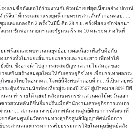
งแรมชื่อดังเธอได้ร่วมงานกับหัวหน้าเชฟสุดเนี้ยบอย่าง ปกรณ์
วร์จีน” ที่กระแสมาแรงยุคนี้ เกษตรกรสาวสั่นหัวก่อนตอบ…..
มและแถลงอีก 2 ครั้งในปีนี้ คือ 28 ก.ย. ครั้งที่สอง ซักฟอกนา
ครั้งแรก ซักฟอกนายกฯ และรัฐมนตรีรวม 10 คน ระหว่างวันที่
ยมพร้อมและทบทวนกลยุทธ์อย่างต่อเนื่อง เพื่อรับมือกับ
ข็งแกร่งทั้งในระยะสั้น ระยะกลางและระยะยาว เพื่อทำให้
ั่งยืน. ซึ่งอาจนำไปสู่การสะสมปัญหาความไม่สมดุลของ
ช่วยเสริมสร้างสมดุลใหม่ให้กับเศรษฐกิจไทย เพื่อบรรเทาผลกระ
ิจของไทยในอนาคต. โจทย์นี้จึงพบคำตอบที่ว่า…นี่เป็นกลยุทธ์
ะตุ้นจำนวนนักท่องเที่ยวสู่ระยองปี 2567 สู่เป้าหมาย 80% ปีพี
4 ล้านคน ทำรายได้ แฮ่ม! หลังเกษตรกรชาวสวนผลไม้ตะวันออก
ิตชาวสวนพลันดีขึ้นยิ้มระรื่นเมื่อสำนักงานเศรษฐกิจการเกษตร
ที่ผ่านมา… สภาคณาจารย์สภาพนักงานศูนย์ศึกษาการพัฒนาที่
าสังคมศูนย์นวัตกรรมทางธุรกิจศูนย์ปัญญาทัศน์เพื่อการ
ย์ประสานคณะกรรมการจริยธรรมการวิจัยในมนุษย์ศูนย์คลัง