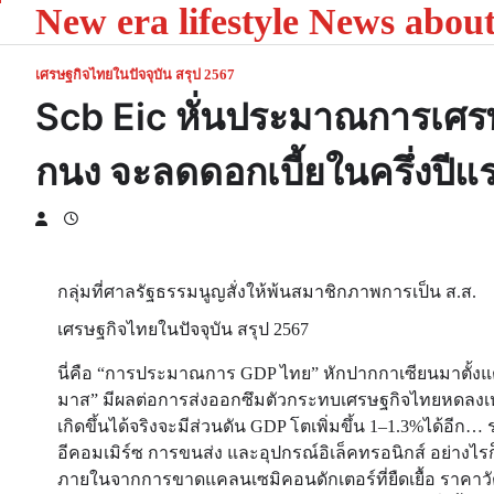
New era lifestyle News abou
Skip
to
content
เศรษฐกิจไทยในปัจจุบัน สรุป 2567
Scb Eic หั่นประมาณการเศร
กนง จะลดดอกเบี้ยในครึ่งปีแร
กลุ่มที่ศาลรัฐธรรมนูญสั่งให้พ้นสมาชิกภาพการเป็น ส.ส.
เศรษฐกิจไทยในปัจจุบัน สรุป 2567
นี่คือ “การประมาณการ GDP ไทย” หักปากกาเซียนมาตั้งแต
มาส” มีผลต่อการส่งออกซึมตัวกระทบเศรษฐกิจไทยหดลงเหลือ 
เกิดขึ้นได้จริงจะมีส่วนดัน GDP โตเพิ่มขึ้น 1–1.3%ได้อีก…
อีคอมเมิร์ซ การขนส่ง และอุปกรณ์อิเล็คทรอนิกส์ อย่างไร
ภายในจากการขาดแคลนเซมิคอนดักเตอร์ที่ยืดเยื้อ ราคาวั