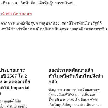
ดือน ก.ย. "กัลฟ์" ปิด 3 ดีลหุ้นกู้ขายรายใหญ่…
 สำนักข่าวไทย อสมท
น” จากการแพทย์เพื่อสุขภาพคู่ปากท้อง. สถานีโทรทัศน์ไทยรัฐทีวี
งฟื้นตัวได้ช้ากว่าที่คาด แต่ไทยยังคงเป็นจุดหมายยอดนิยมของชาวจีน
่นประมาณการ
ส่องประเทศพัฒนาแล้ว
ยปี 2567 โต 2
ทำไมหนี้ครัวเรือนไทยจึงน่า
 จะลดดอกเบี้ย
กลัว
กตาม Impartial
ข้อมูลรายงานการประเมินผลกระทบ
ง
สิ่งแวดล้อมที่ได้รับความเห็นชอบ
ตั้งแต่ปี พ.ศ. 2535 เป็นต้นมา ซึ่งจัด
รมนูญสั่งให้พ้น
เก็บในศูนย์ข้อมูลการประเมินผลกระ
ป็น ส.ส. เศรษฐกิจ